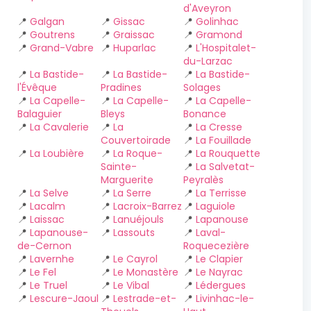
d'Aveyron
📍
Galgan
📍
Gissac
📍
Golinhac
📍
Goutrens
📍
Graissac
📍
Gramond
📍
Grand-Vabre
📍
Huparlac
📍
L'Hospitalet-
du-Larzac
📍
La Bastide-
📍
La Bastide-
📍
La Bastide-
l'Évêque
Pradines
Solages
📍
La Capelle-
📍
La Capelle-
📍
La Capelle-
Balaguier
Bleys
Bonance
📍
La Cavalerie
📍
La
📍
La Cresse
Couvertoirade
📍
La Fouillade
📍
La Loubière
📍
La Roque-
📍
La Rouquette
Sainte-
📍
La Salvetat-
Marguerite
Peyralès
📍
La Selve
📍
La Serre
📍
La Terrisse
📍
Lacalm
📍
Lacroix-Barrez
📍
Laguiole
📍
Laissac
📍
Lanuéjouls
📍
Lapanouse
📍
Lapanouse-
📍
Lassouts
📍
Laval-
de-Cernon
Roquecezière
📍
Lavernhe
📍
Le Cayrol
📍
Le Clapier
📍
Le Fel
📍
Le Monastère
📍
Le Nayrac
📍
Le Truel
📍
Le Vibal
📍
Lédergues
📍
Lescure-Jaoul
📍
Lestrade-et-
📍
Livinhac-le-