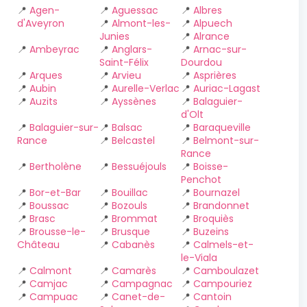
📍
Agen-
📍
Aguessac
📍
Albres
d'Aveyron
📍
Almont-les-
📍
Alpuech
Junies
📍
Alrance
📍
Ambeyrac
📍
Anglars-
📍
Arnac-sur-
Saint-Félix
Dourdou
📍
Arques
📍
Arvieu
📍
Asprières
📍
Aubin
📍
Aurelle-Verlac
📍
Auriac-Lagast
📍
Auzits
📍
Ayssènes
📍
Balaguier-
d'Olt
📍
Balaguier-sur-
📍
Balsac
📍
Baraqueville
Rance
📍
Belcastel
📍
Belmont-sur-
Rance
📍
Bertholène
📍
Bessuéjouls
📍
Boisse-
Penchot
📍
Bor-et-Bar
📍
Bouillac
📍
Bournazel
📍
Boussac
📍
Bozouls
📍
Brandonnet
📍
Brasc
📍
Brommat
📍
Broquiès
📍
Brousse-le-
📍
Brusque
📍
Buzeins
Château
📍
Cabanès
📍
Calmels-et-
le-Viala
📍
Calmont
📍
Camarès
📍
Camboulazet
📍
Camjac
📍
Campagnac
📍
Campouriez
📍
Campuac
📍
Canet-de-
📍
Cantoin