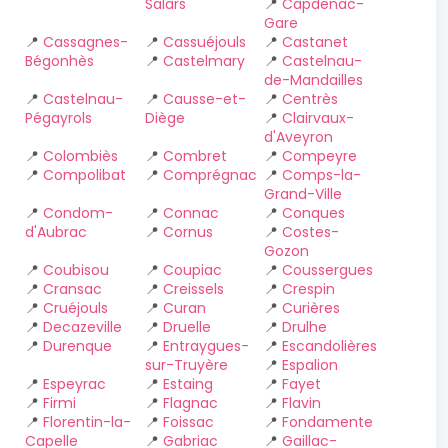
Salars
📍
Capdenac-
Gare
📍
Cassagnes-
📍
Cassuéjouls
📍
Castanet
Bégonhès
📍
Castelmary
📍
Castelnau-
de-Mandailles
📍
Castelnau-
📍
Causse-et-
📍
Centrès
Pégayrols
Diège
📍
Clairvaux-
d'Aveyron
📍
Colombiès
📍
Combret
📍
Compeyre
📍
Compolibat
📍
Comprégnac
📍
Comps-la-
Grand-Ville
📍
Condom-
📍
Connac
📍
Conques
d'Aubrac
📍
Cornus
📍
Costes-
Gozon
📍
Coubisou
📍
Coupiac
📍
Coussergues
📍
Cransac
📍
Creissels
📍
Crespin
📍
Cruéjouls
📍
Curan
📍
Curières
📍
Decazeville
📍
Druelle
📍
Drulhe
📍
Durenque
📍
Entraygues-
📍
Escandolières
sur-Truyère
📍
Espalion
📍
Espeyrac
📍
Estaing
📍
Fayet
📍
Firmi
📍
Flagnac
📍
Flavin
📍
Florentin-la-
📍
Foissac
📍
Fondamente
Capelle
📍
Gabriac
📍
Gaillac-