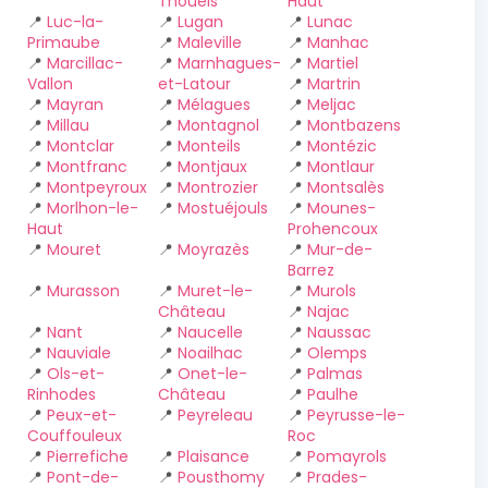
Thouels
Haut
📍
Luc-la-
📍
Lugan
📍
Lunac
Primaube
📍
Maleville
📍
Manhac
📍
Marcillac-
📍
Marnhagues-
📍
Martiel
Vallon
et-Latour
📍
Martrin
📍
Mayran
📍
Mélagues
📍
Meljac
📍
Millau
📍
Montagnol
📍
Montbazens
📍
Montclar
📍
Monteils
📍
Montézic
📍
Montfranc
📍
Montjaux
📍
Montlaur
📍
Montpeyroux
📍
Montrozier
📍
Montsalès
📍
Morlhon-le-
📍
Mostuéjouls
📍
Mounes-
Haut
Prohencoux
📍
Mouret
📍
Moyrazès
📍
Mur-de-
Barrez
📍
Murasson
📍
Muret-le-
📍
Murols
Château
📍
Najac
📍
Nant
📍
Naucelle
📍
Naussac
📍
Nauviale
📍
Noailhac
📍
Olemps
📍
Ols-et-
📍
Onet-le-
📍
Palmas
Rinhodes
Château
📍
Paulhe
📍
Peux-et-
📍
Peyreleau
📍
Peyrusse-le-
Couffouleux
Roc
📍
Pierrefiche
📍
Plaisance
📍
Pomayrols
📍
Pont-de-
📍
Pousthomy
📍
Prades-