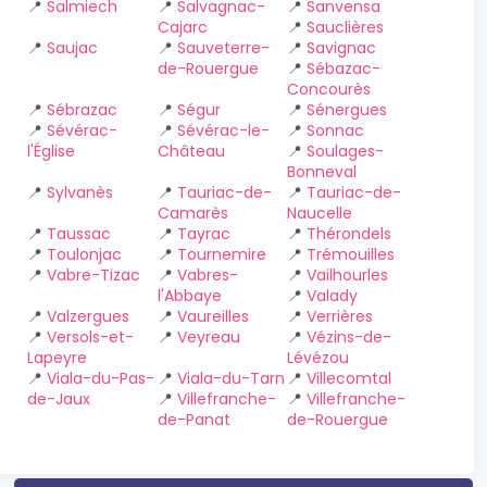
📍
Salmiech
📍
Salvagnac-
📍
Sanvensa
Cajarc
📍
Sauclières
📍
Saujac
📍
Sauveterre-
📍
Savignac
de-Rouergue
📍
Sébazac-
Concourès
📍
Sébrazac
📍
Ségur
📍
Sénergues
📍
Sévérac-
📍
Sévérac-le-
📍
Sonnac
l'Église
Château
📍
Soulages-
Bonneval
📍
Sylvanès
📍
Tauriac-de-
📍
Tauriac-de-
Camarès
Naucelle
📍
Taussac
📍
Tayrac
📍
Thérondels
📍
Toulonjac
📍
Tournemire
📍
Trémouilles
📍
Vabre-Tizac
📍
Vabres-
📍
Vailhourles
l'Abbaye
📍
Valady
📍
Valzergues
📍
Vaureilles
📍
Verrières
📍
Versols-et-
📍
Veyreau
📍
Vézins-de-
Lapeyre
Lévézou
📍
Viala-du-Pas-
📍
Viala-du-Tarn
📍
Villecomtal
de-Jaux
📍
Villefranche-
📍
Villefranche-
de-Panat
de-Rouergue