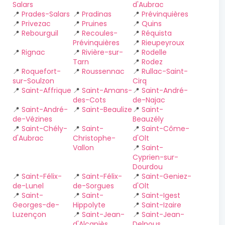
Salars
d'Aubrac
📍
Prades-Salars
📍
Pradinas
📍
Prévinquières
📍
Privezac
📍
Pruines
📍
Quins
📍
Rebourguil
📍
Recoules-
📍
Réquista
Prévinquières
📍
Rieupeyroux
📍
Rignac
📍
Rivière-sur-
📍
Rodelle
Tarn
📍
Rodez
📍
Roquefort-
📍
Roussennac
📍
Rullac-Saint-
sur-Soulzon
Cirq
📍
Saint-Affrique
📍
Saint-Amans-
📍
Saint-André-
des-Cots
de-Najac
📍
Saint-André-
📍
Saint-Beaulize
📍
Saint-
de-Vézines
Beauzély
📍
Saint-Chély-
📍
Saint-
📍
Saint-Côme-
d'Aubrac
Christophe-
d'Olt
Vallon
📍
Saint-
Cyprien-sur-
Dourdou
📍
Saint-Félix-
📍
Saint-Félix-
📍
Saint-Geniez-
de-Lunel
de-Sorgues
d'Olt
📍
Saint-
📍
Saint-
📍
Saint-Igest
Georges-de-
Hippolyte
📍
Saint-Izaire
Luzençon
📍
Saint-Jean-
📍
Saint-Jean-
d'Alcapiès
Delnous