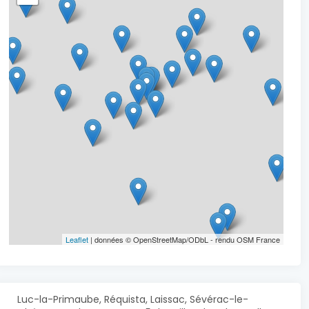
Leaflet
| données © OpenStreetMap/ODbL - rendu OSM France
Luc-la-Primaube, Réquista, Laissac, Sévérac-le-