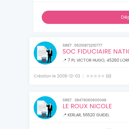
Dép
SIRET : 55210872210777
SOC FIDUCIAIRE NAT
📍 7 PL VICTOR HUGO, 45260 LOR
Création le 2008-12-03
(0)
SIRET : 38479060600048
LE ROUX NICOLE
📍 KERLAR, 56520 GUIDEL