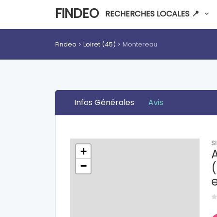
FINDEO
RECHERCHES LOCALES 📍
Findeo
Loiret (45)
Montereau
Infos Générales
Avis
S
+
−