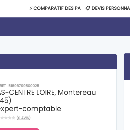
⚡ COMPARATIF DES PA
📋 DEVIS PERSONNA
IRET : 51898799500025
AS-CENTRE LOIRE, Montereau
(45)
expert-comptable
(
0 AVIS
)