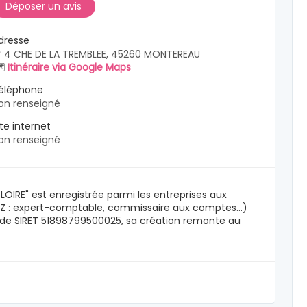
Déposer un avis
dresse
 4 CHE DE LA TREMBLEE, 45260 MONTEREAU
️
Itinéraire via Google Maps
éléphone
on renseigné
ite internet
on renseigné
LOIRE" est enregistrée parmi les entreprises aux
Z : expert-comptable, commissaire aux comptes...)
o de SIRET 51898799500025, sa création remonte au