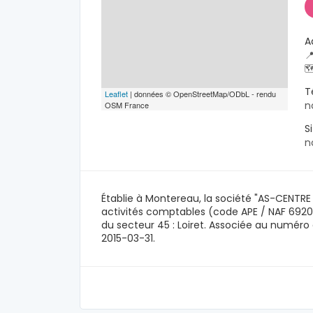
A


T
Leaflet
| données © OpenStreetMap/ODbL - rendu
n
OSM France
S
n
Établie à Montereau, la société "AS-CENTRE 
activités comptables (code APE / NAF 6920
du secteur 45 : Loiret. Associée au numér
2015-03-31.