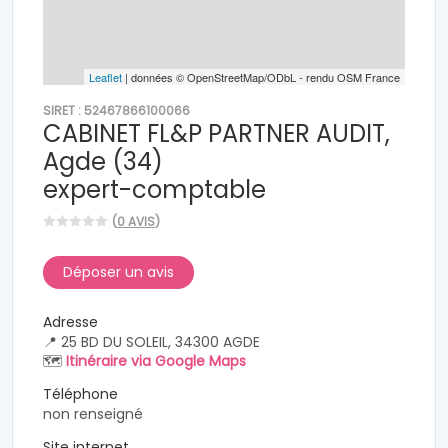
Leaflet
| données © OpenStreetMap/ODbL - rendu OSM France
SIRET : 52467866100066
CABINET FL&P PARTNER AUDIT,
Agde (34)
expert-comptable
(
0 AVIS
)
Déposer un avis
Adresse
📍 25 BD DU SOLEIL, 34300 AGDE
🗺️
Itinéraire via Google Maps
Téléphone
non renseigné
Site internet