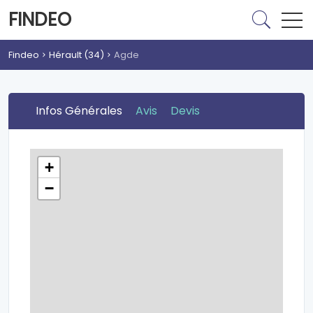
FINDEO
Findeo
Hérault (34)
Agde
Infos Générales
Avis
Devis
+
−