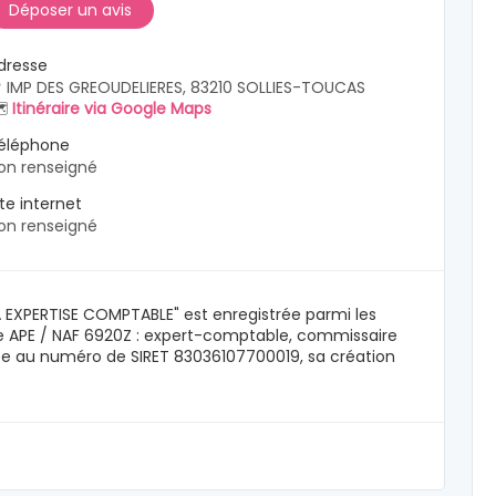
Déposer un avis
dresse
 IMP DES GREOUDELIERES, 83210 SOLLIES-TOUCAS
️
Itinéraire via Google Maps
éléphone
on renseigné
ite internet
on renseigné
EA EXPERTISE COMPTABLE" est enregistrée parmi les
e APE / NAF 6920Z : expert-comptable, commissaire
iée au numéro de SIRET 83036107700019, sa création