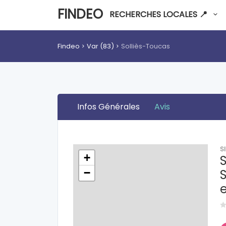
FINDEO
RECHERCHES LOCALES 📍
Findeo
Var (83)
Solliès-Toucas
Infos Générales
Avis
S
+
−
S