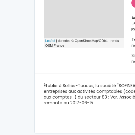
A


T
Leaflet
| données © OpenStreetMap/ODbL - rendu
n
OSM France
S
n
Établie à Solliès-Toucas, la société "SOFIN
entreprises aux activités comptables (cod
aux comptes...) du secteur 83 : Var. Assoc
remonte au 2017-06-15.