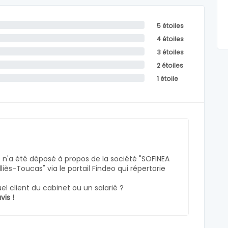
5 étoiles
4 étoiles
3 étoiles
2 étoiles
1 étoile
n'a été déposé à propos de la société "SOFINEA
iès-Toucas" via le portail Findeo qui répertorie
l client du cabinet ou un salarié ?
vis !