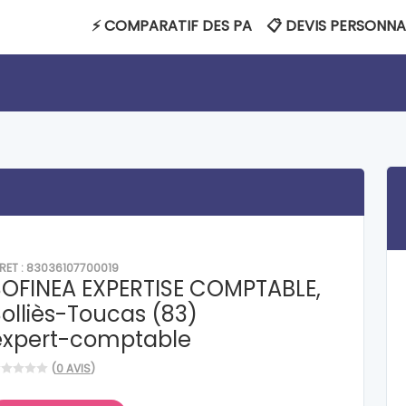
⚡ COMPARATIF DES PA
📋 DEVIS PERSONNA
IRET : 83036107700019
SOFINEA EXPERTISE COMPTABLE,
olliès-Toucas (83)
expert-comptable
(
0 AVIS
)