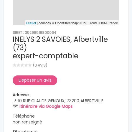
Leaflet
| données © OpenStreetMap/ODbL - rendu OSM France
SIRET : 35298518800064
INELYS 2 SAVOIES, Albertville
(73)
expert-comptable
(
0 AVIS
)
Déposer un avis
Adresse
📍 10 RUE CLAUDE GENOUX, 73200 ALBERTVILLE
🗺️
Itinéraire via Google Maps
Téléphone
non renseigné
Site internet