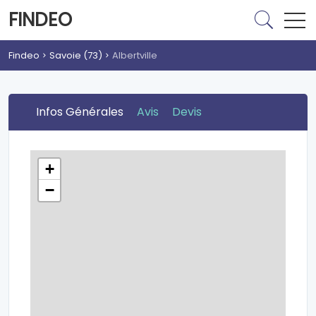
FINDEO
Findeo
Savoie (73)
Albertville
Infos Générales
Avis
Devis
+
−