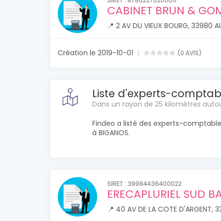
SIRET : 87862275200011
CABINET BRUN & GOM
📍 2 AV DU VIEUX BOURG, 33980 
Création le 2019-10-01
(0 AVIS)
Liste d'experts-compta
Dans un rayon de 25 kilomètres aut
Findeo a listé des experts-comptabl
à BIGANOS.
SIRET : 39984436400022
ERECAPLURIEL SUD B
📍 40 AV DE LA COTE D'ARGENT, 