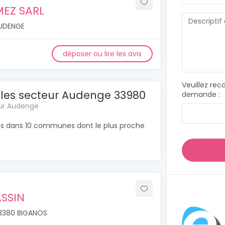
EZ SARL
AUDENGE
déposer ou lire les avis
Veuillez rec
bles secteur Audenge 33980
demande :
our Audenge
es dans 10 communes dont le plus proche
ASSIN
33380 BIGANOS