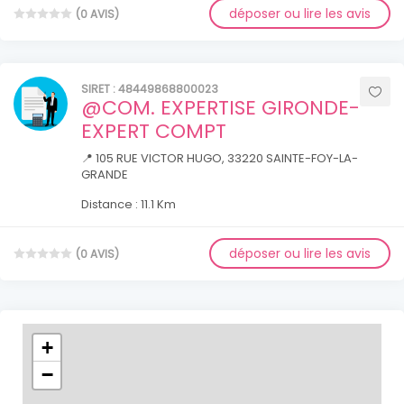
déposer ou lire les avis
(0 AVIS)
SIRET : 48449868800023
@COM. EXPERTISE GIRONDE-
EXPERT COMPT
📍 105 RUE VICTOR HUGO, 33220 SAINTE-FOY-LA-
GRANDE
Distance : 11.1 Km
déposer ou lire les avis
(0 AVIS)
+
−