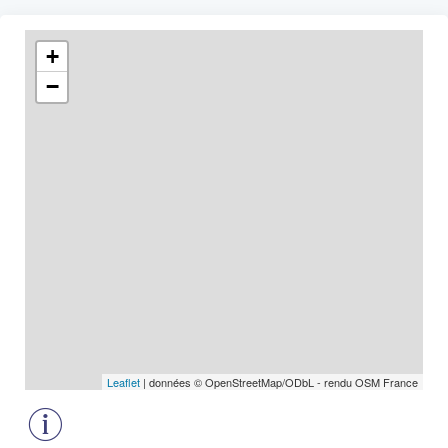
+
−
Leaflet
| données © OpenStreetMap/ODbL - rendu OSM France