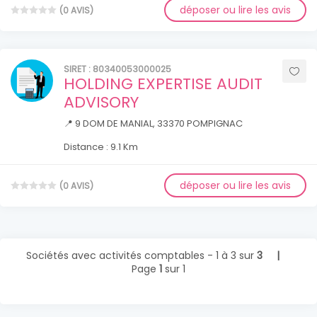
déposer ou lire les avis
(0 AVIS)
SIRET : 80340053000025
HOLDING EXPERTISE AUDIT
ADVISORY
📍 9 DOM DE MANIAL, 33370 POMPIGNAC
Distance : 9.1 Km
déposer ou lire les avis
(0 AVIS)
Sociétés avec activités comptables - 1 à 3 sur
3 |
Page
1
sur 1