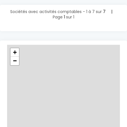
Sociétés avec activités comptables - 1 à 7 sur
7 |
Page
1
sur 1
+
−