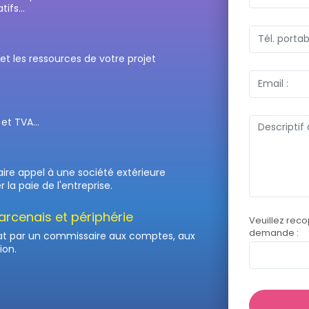
ifs...
 et les ressources de votre projet
et TVA...
faire appel à une société extérieure
la paie de l'entreprise.
cenais et périphérie
Veuillez reco
demande :
at par un commissaire aux comptes, aux
ion.