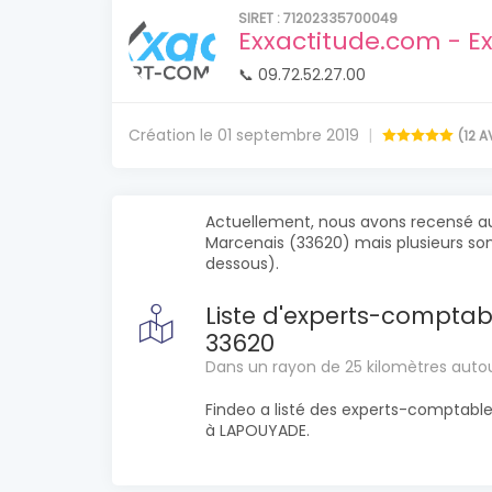
SIRET : 71202335700049
Exxactitude.com - E
📞 09.72.52.27.00
Création le 01 septembre 2019
(12 A
Actuellement, nous avons recensé a
Marcenais (33620) mais plusieurs sont 
dessous).
Liste d'experts-comptab
33620
Dans un rayon de 25 kilomètres auto
Findeo a listé des experts-comptabl
à LAPOUYADE.