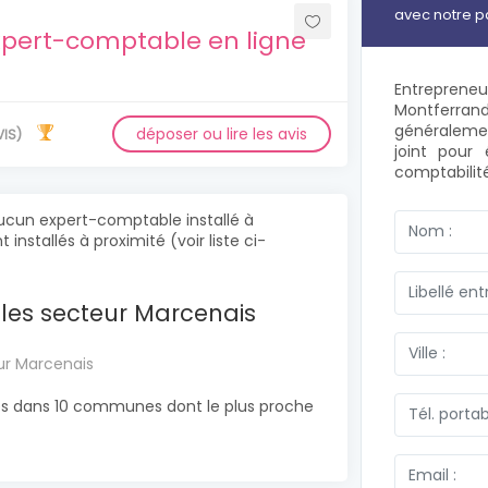
avec notre p
xpert-comptable en ligne
Entrepren
Montferra
généralement
déposer ou lire les avis
VIS)
joint pour 
comptabilit
ucun expert-comptable installé à
installés à proximité (voir liste ci-
les secteur Marcenais
ur Marcenais
es dans 10 communes dont le plus proche