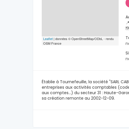
A


T
Leaflet
| données © OpenStreetMap/ODbL - rendu
n
OSM France
S
n
Établie à Tournefeuille, la société "SARL C
entreprises aux activités comptables (cod
aux comptes...) du secteur 31 : Haute-Gar
sa création remonte au 2002-12-09.