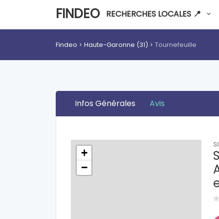
FINDEO
RECHERCHES LOCALES 📍
Findeo
Haute-Garonne (31)
Tournefeuille
Infos Générales
Avis
S
+
−
A