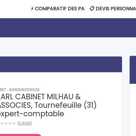
⚡ COMPARATIF DES PA
📋 DEVIS PERSONNA
IRET : 41469292100029
SARL CABINET MILHAU &
SSOCIES, Tournefeuille (31)
expert-comptable
(
0 AVIS
)