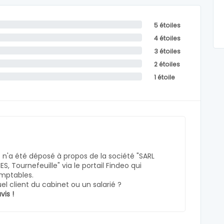
5 étoiles
4 étoiles
3 étoiles
2 étoiles
1 étoile
n'a été déposé à propos de la société "SARL
, Tournefeuille" via le portail Findeo qui
omptables.
l client du cabinet ou un salarié ?
vis !