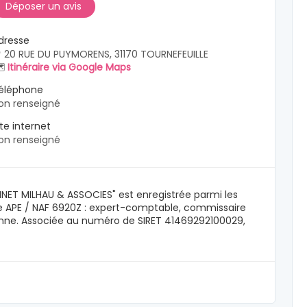
Déposer un avis
dresse
 20 RUE DU PUYMORENS, 31170 TOURNEFEUILLE
️
Itinéraire via Google Maps
éléphone
on renseigné
ite internet
on renseigné
ABINET MILHAU & ASSOCIES" est enregistrée parmi les
e APE / NAF 6920Z : expert-comptable, commissaire
onne. Associée au numéro de SIRET 41469292100029,