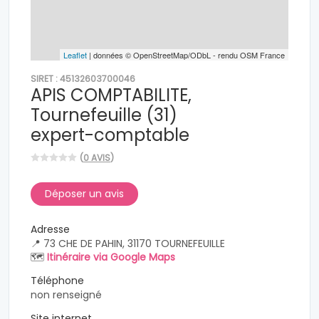
Leaflet
| données © OpenStreetMap/ODbL - rendu OSM France
SIRET : 45132603700046
APIS COMPTABILITE,
Tournefeuille (31)
expert-comptable
(
0 AVIS
)
Déposer un avis
Adresse
📍 73 CHE DE PAHIN, 31170 TOURNEFEUILLE
🗺️
Itinéraire via Google Maps
Téléphone
non renseigné
Site internet