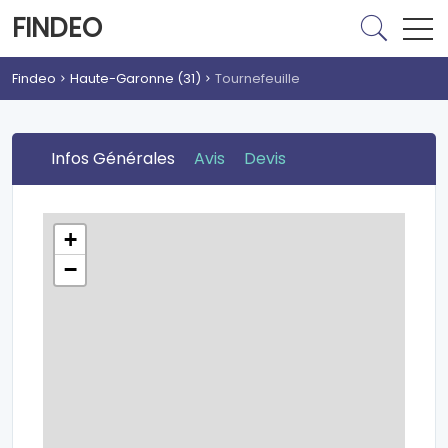
FINDEO
Findeo
Haute-Garonne (31)
Tournefeuille
Infos Générales
Avis
Devis
+
−